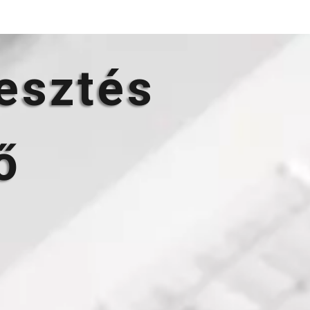
esztés
ő