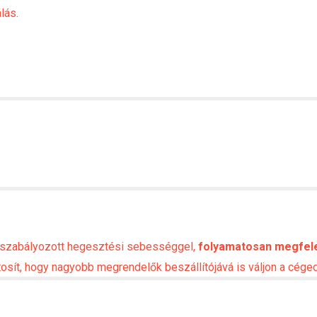
lás.
 szabályozott hegesztési sebességgel,
folyamatosan megfel
sít, hogy nagyobb megrendelők beszállítójává is váljon a céged