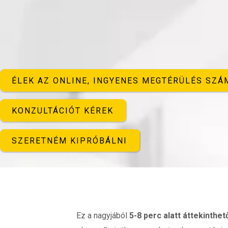
ÉLEK AZ ONLINE, INGYENES MEGTÉRÜLÉS SZÁ
KONZULTÁCIÓT KÉREK
SZERETNÉM KIPRÓBÁLNI
Ez a nagyjából
5-8 perc alatt áttekinthet