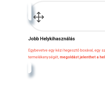
Jobb Helykihasználás
Egybevetve egy kézi hegesztő boxával, egy szé
termelékenységét,
megoldást jelenthet a he