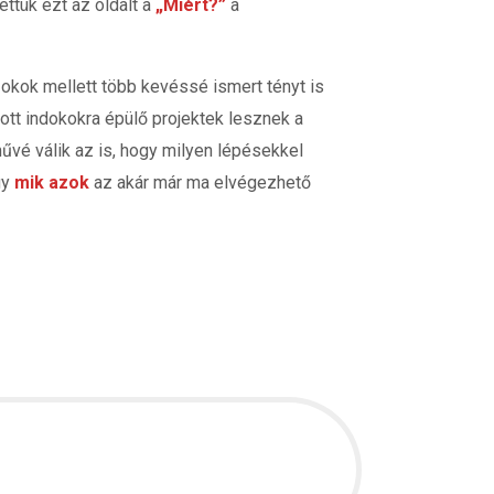
ttük ezt az oldalt a
„Miért?”
a
ó okok mellett több kevéssé ismert tényt is
ott indokokra épülő projektek lesznek a
művé válik az is, hogy milyen lépésekkel
gy
mik azok
az akár már ma elvégezhető