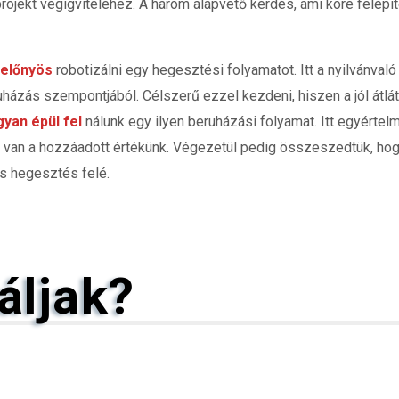
ojekt végigviteléhez. A három alapvető kérdés, ami köré felépíte
 előnyös
robotizálni egy hegesztési folyamatot. Itt a nyilvánval
házás szempontjából. Célszerű ezzel kezdeni, hiszen a jól átlát
yan épül fel
nálunk egy ilyen beruházási folyamat. Itt egyértel
l van a hozzáadott értékünk. Végezetül pedig összeszedtük, ho
s hegesztés felé.
áljak?