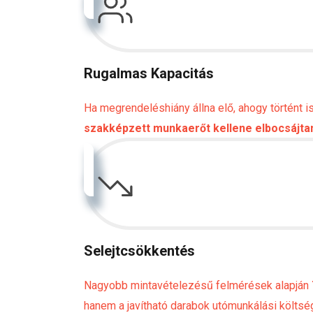
Rugalmas Kapacitás
Ha megrendeléshiány állna elő, ahogy történt i
szakképzett munkaerőt kellene elbocsájta
Selejtcsökkentés
Nagyobb mintavételezésű felmérések alapján
hanem a javítható darabok utómunkálási költség