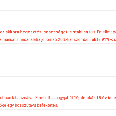
er akkora hegesztési sebességet is stabilan
tart. Emellett
t a manuális használatra jellemző 20%-kal szemben
akár 91%-os
obban kihasználva. Emellett is nagyjából
10, de akár 15 év is 
i tőke egy hosszútávú befektetés.