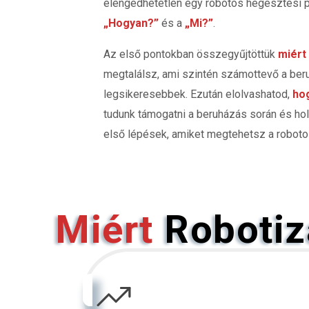
elengedhetetlen egy robotos hegesztési pr
„Hogyan?”
és a
„Mi?”
.
Az első pontokban összegyűjtöttük
miért
megtalálsz, ami szintén számottevő a beru
legsikeresebbek. Ezután elolvashatod,
hog
tudunk támogatni a beruházás során és ho
első lépések, amiket megtehetsz a roboto
Miért
Robotiz