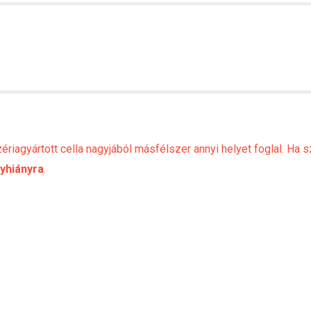
riagyártott cella nagyjából másfélszer annyi helyet foglal. Ha
lyhiányra
.