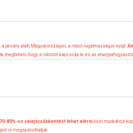
s a járvány alatt Magyarországon, a robot rugalmasságot nyújt.
Ah
ni
, megteheti, hogy a robotot kapcsolja le és az energiafogyaszt
70-80%-os selejtcsökkentést lehet elérni
kézi munkához kép
eit is megspórolhatjuk.